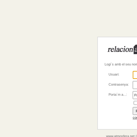
Logi´s amb el seu nom
Usuari:
Contrasenya:
Porta´m a...:
co
www.atmosfera.net
©